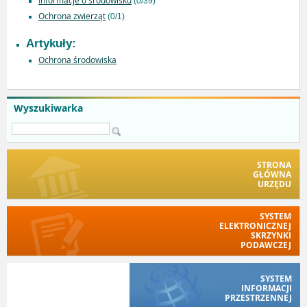
Informacje o środowisku
(0/39)
Ochrona zwierząt
(0/1)
Artykuły:
Ochrona środowiska
Wyszukiwarka
STRONA
GŁÓWNA
URZĘDU
SYSTEM
ELEKTRONICZNEJ
SKRZYNKI
PODAWCZEJ
SYSTEM
INFORMACJI
PRZESTRZENNEJ