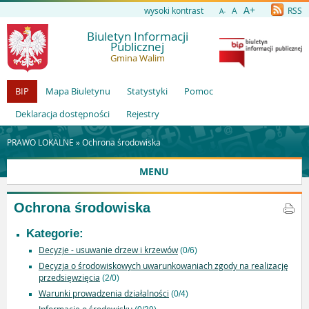
A+
wysoki kontrast
A
RSS
A-
Biuletyn Informacji
Publicznej
Gmina Walim
BIP
Mapa Biuletynu
Statystyki
Pomoc
Deklaracja dostępności
Rejestry
PRAWO LOKALNE »
Ochrona środowiska
MENU
Ochrona środowiska
Kategorie:
Decyzje - usuwanie drzew i krzewów
(0/6)
Decyzja o środowiskowych uwarunkowaniach zgody na realizację
przedsięwzięcia
(2/0)
Warunki prowadzenia działalności
(0/4)