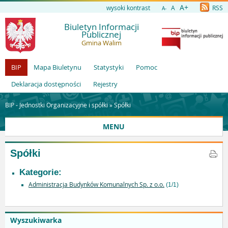
A+
wysoki kontrast
A
RSS
A-
Biuletyn Informacji
Publicznej
Gmina Walim
BIP
Mapa Biuletynu
Statystyki
Pomoc
Deklaracja dostępności
Rejestry
BIP - Jednostki Organizacyjne i spółki »
Spółki
MENU
Spółki
Kategorie:
Administracja Budynków Komunalnych Sp. z o.o.
(1/1)
Wyszukiwarka