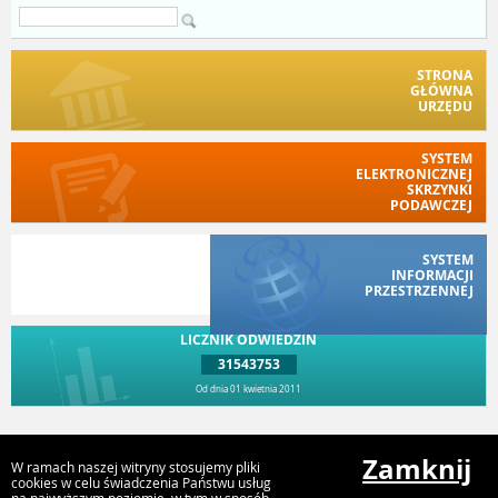
STRONA
GŁÓWNA
URZĘDU
SYSTEM
ELEKTRONICZNEJ
SKRZYNKI
PODAWCZEJ
SYSTEM
INFORMACJI
PRZESTRZENNEJ
LICZNIK ODWIEDZIN
31543753
Od dnia 01 kwietnia 2011
Przejdź do góry
Zamknij
W ramach naszej witryny stosujemy pliki
cookies w celu świadczenia Państwu usług