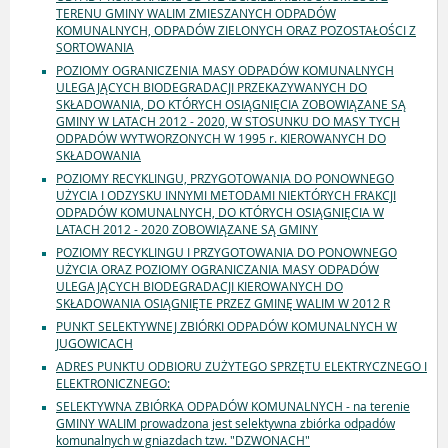
TERENU GMINY WALIM ZMIESZANYCH ODPADÓW
KOMUNALNYCH, ODPADÓW ZIELONYCH ORAZ POZOSTAŁOŚCI Z
SORTOWANIA
POZIOMY OGRANICZENIA MASY ODPADÓW KOMUNALNYCH
ULEGAJĄCYCH BIODEGRADACJI PRZEKAZYWANYCH DO
SKŁADOWANIA, DO KTÓRYCH OSIĄGNIĘCIA ZOBOWIĄZANE SĄ
GMINY W LATACH 2012 - 2020, W STOSUNKU DO MASY TYCH
ODPADÓW WYTWORZONYCH W 1995 r. KIEROWANYCH DO
SKŁADOWANIA
POZIOMY RECYKLINGU, PRZYGOTOWANIA DO PONOWNEGO
UŻYCIA I ODZYSKU INNYMI METODAMI NIEKTÓRYCH FRAKCJI
ODPADÓW KOMUNALNYCH, DO KTÓRYCH OSIĄGNIĘCIA W
LATACH 2012 - 2020 ZOBOWIĄZANE SĄ GMINY
POZIOMY RECYKLINGU I PRZYGOTOWANIA DO PONOWNEGO
UŻYCIA ORAZ POZIOMY OGRANICZANIA MASY ODPADÓW
ULEGAJĄCYCH BIODEGRADACJI KIEROWANYCH DO
SKŁADOWANIA OSIĄGNIĘTE PRZEZ GMINĘ WALIM W 2012 R
PUNKT SELEKTYWNEJ ZBIÓRKI ODPADÓW KOMUNALNYCH W
JUGOWICACH
ADRES PUNKTU ODBIORU ZUŻYTEGO SPRZĘTU ELEKTRYCZNEGO I
ELEKTRONICZNEGO:
SELEKTYWNA ZBIÓRKA ODPADÓW KOMUNALNYCH - na terenie
GMINY WALIM prowadzona jest selektywna zbiórka odpadów
komunalnych w gniazdach tzw. "DZWONACH"