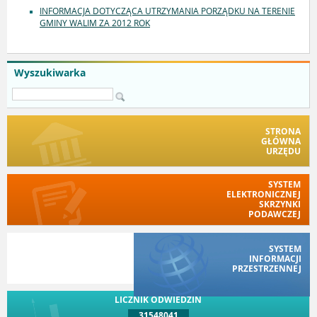
INFORMACJA DOTYCZĄCA UTRZYMANIA PORZĄDKU NA TERENIE
GMINY WALIM ZA 2012 ROK
Wyszukiwarka
STRONA
GŁÓWNA
URZĘDU
SYSTEM
ELEKTRONICZNEJ
SKRZYNKI
PODAWCZEJ
SYSTEM
INFORMACJI
PRZESTRZENNEJ
LICZNIK ODWIEDZIN
31548041