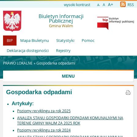
A+
wysoki kontrast
A
RSS
A-
Biuletyn Informacji
Publicznej
Gmina Walim
BIP
Mapa Biuletynu
Statystyki
Pomoc
Deklaracja dostępności
Rejestry
PRAWO LOKALNE »
Gospodarka odpadami
MENU
Gospodarka odpadami
Artykuły:
Poziomy recyklingu za rok 2025
ANALIZA STANU GOSPODARKI ODPADAMI KOMUNALNYMI NA
TERENIE GMINY WALIM ZA 2025 ROK
Poziomy recyklingu za rok 2024