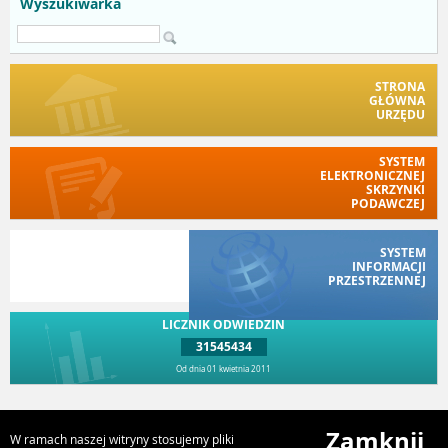
Wyszukiwarka
STRONA
GŁÓWNA
URZĘDU
SYSTEM
ELEKTRONICZNEJ
SKRZYNKI
PODAWCZEJ
SYSTEM
INFORMACJI
PRZESTRZENNEJ
LICZNIK ODWIEDZIN
31545434
Od dnia 01 kwietnia 2011
Przejdź do góry
Zamknij
W ramach naszej witryny stosujemy pliki