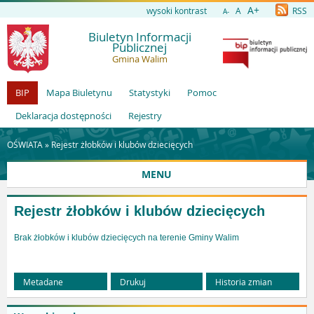
A+
wysoki kontrast
A
RSS
A-
Biuletyn Informacji
Publicznej
Gmina Walim
BIP
Mapa Biuletynu
Statystyki
Pomoc
Deklaracja dostępności
Rejestry
OŚWIATA »
Rejestr żłobków i klubów dziecięcych
MENU
Rejestr żłobków i klubów dziecięcych
Brak żłobków i klubów dziecięcych na terenie Gminy Walim
Metadane
Drukuj
Historia zmian