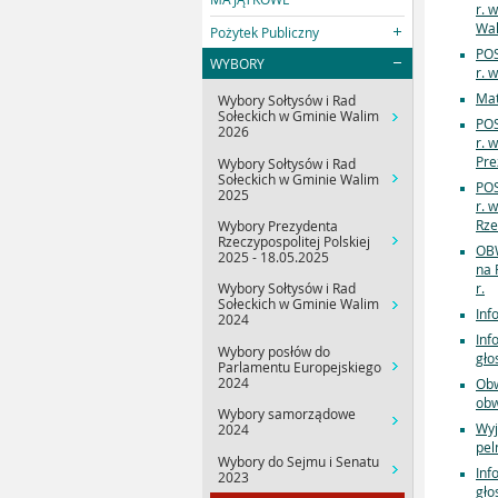
r. 
Wa
Pożytek Publiczny
POS
WYBORY
r. 
Mat
Wybory Sołtysów i Rad
Sołeckich w Gminie Walim
POS
2026
r. 
Pre
Wybory Sołtysów i Rad
Sołeckich w Gminie Walim
POS
2025
r. 
Rze
Wybory Prezydenta
Rzeczypospolitej Polskiej
OBW
2025 - 18.05.2025
na 
r.
Wybory Sołtysów i Rad
Sołeckich w Gminie Walim
Inf
2024
Inf
Wybory posłów do
gło
Parlamentu Europejskiego
2024
Obw
obw
Wybory samorządowe
Wyj
2024
pel
Wybory do Sejmu i Senatu
Inf
2023
gło