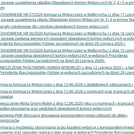
w sprawie uzupełnienia składów Obwodowych Komisji Wyborczych Nr 3, 4 i 5 w gm
lim
TANOWIENIE NR 57/2020 Komisarza Wyborczego w Wałbrzychu I z dnia 17 czer
w sprawie uzupełnienia składu Obwodowej Komisji Wyborczej Nr 3 i 4 w gminie W
eriały szkoleniowe dla członków obwodowych komisji wyborczych
TANOWIENIE NR 56/2020 Komisarza Wyborczego w Wałbrzychu I z dnia 16 czer
w sprawie zwołania pierwszych posiedzeń obwodowych komisji wyborczych w wyb
zydenta Rzeczypospolitej Polskiej zarządzonych na dzień 28 czerwca 2020 r.
TANOWIENIE NR 55/2020 Komisarza Wyborczego w Wałbrzychu I z dnia 15 czer
w sprawie powołania obwodowych komisji wyborczych w wyborach Prezydenta
czypospolitej Polskiej zarządzonych na dzień 28 czerwca 2020r.
IESZCZENIE PAŃSTWOWEJ KOMISJI WYBORCZEJ z dnia 12 czerwca 2020 r. o ka
Prezydenta Rzeczypospolitej Polskiej w wyborach zarządzonych na dzień 28 cze
ormacja Komisarza Wyborczego z dnia 12-06-2020 o dodatkowych zgłoszeniach i
ormacja Komisarza Wyborczego z dnia 12-06-2020 o numerach oraz granicach 
sowania
ieszczenie Wójta Gminy Walim z dnia 12.06.2020 roku o o numerach i granicach
odów głosowania oraz siedzibach obwodowych komisji wyborczych
aśnienia PKW dotyczące głosowania korespondencyjnego zgłoszeń do obkw i
nomocnictw
ormacja o możliwości skorzystania przez każdego wyborcę z korespondencyjnego
sowania oraz sposobie realizacji tego prawa w wyborach Prezydenta Rzeczypospo