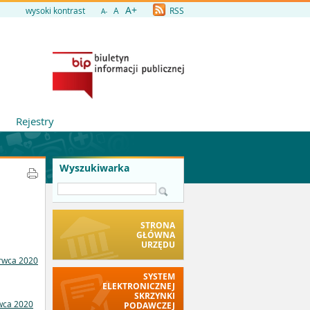
A+
wysoki kontrast
A
RSS
A-
Rejestry
Wyszukiwarka
STRONA
GŁÓWNA
URZĘDU
rwca 2020
SYSTEM
ELEKTRONICZNEJ
SKRZYNKI
wca 2020
PODAWCZEJ