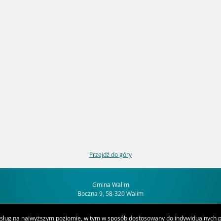
Przejdź do góry
Gmina Walim
Boczna 9, 58-320 Walim
usług na najwyższym poziomie, w tym w sposób dostosowany do indywidualnych po