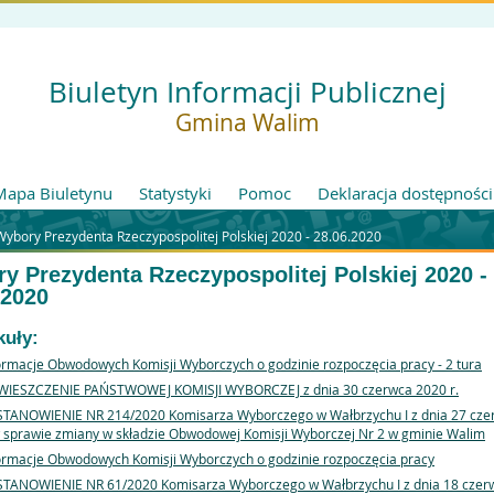
Biuletyn Informacji Publicznej
Gmina Walim
Mapa Biuletynu
Statystyki
Pomoc
Deklaracja dostępności
Wybory Prezydenta Rzeczypospolitej Polskiej 2020 - 28.06.2020
y Prezydenta Rzeczypospolitej Polskiej 2020 -
.2020
kuły:
ormacje Obwodowych Komisji Wyborczych o godzinie rozpoczęcia pracy - 2 tura
IESZCZENIE PAŃSTWOWEJ KOMISJI WYBORCZEJ z dnia 30 czerwca 2020 r.
TANOWIENIE NR 214/2020 Komisarza Wyborczego w Wałbrzychu I z dnia 27 cze
w sprawie zmiany w składzie Obwodowej Komisji Wyborczej Nr 2 w gminie Walim
ormacje Obwodowych Komisji Wyborczych o godzinie rozpoczęcia pracy
TANOWIENIE NR 61/2020 Komisarza Wyborczego w Wałbrzychu I z dnia 18 czer