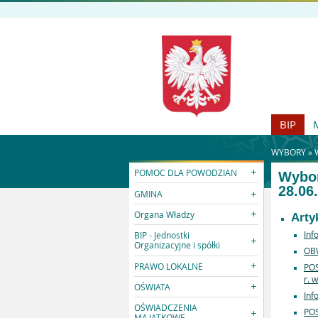
BIP
WYBORY »
POMOC DLA POWODZIAN
Wybor
28.06
GMINA
Organa Władzy
Arty
Inf
BIP - Jednostki
Organizacyjne i spółki
OBW
PRAWO LOKALNE
POS
r. 
OŚWIATA
Inf
OŚWIADCZENIA
POS
MAJĄTKOWE