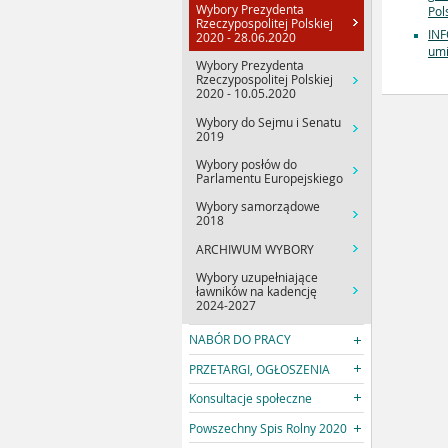
Wybory Prezydenta
Pol
Rzeczypospolitej Polskiej
INF
2020 - 28.06.2020
umi
Wybory Prezydenta
Rzeczypospolitej Polskiej
2020 - 10.05.2020
Wybory do Sejmu i Senatu
2019
Wybory posłów do
Parlamentu Europejskiego
Wybory samorządowe
2018
ARCHIWUM WYBORY
Wybory uzupełniające
ławników na kadencję
2024-2027
NABÓR DO PRACY
PRZETARGI, OGŁOSZENIA
Konsultacje społeczne
Powszechny Spis Rolny 2020