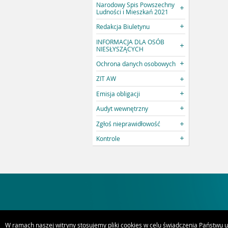
Narodowy Spis Powszechny
Ludności i Mieszkań 2021
Redakcja Biuletynu
INFORMACJA DLA OSÓB
NIESŁYSZĄCYCH
Ochrona danych osobowych
ZIT AW
Emisja obligacji
Audyt wewnętrzny
Zgłoś nieprawidłowość
Kontrole
W ramach naszej witryny stosujemy pliki cookies w celu świadczenia Państwu 