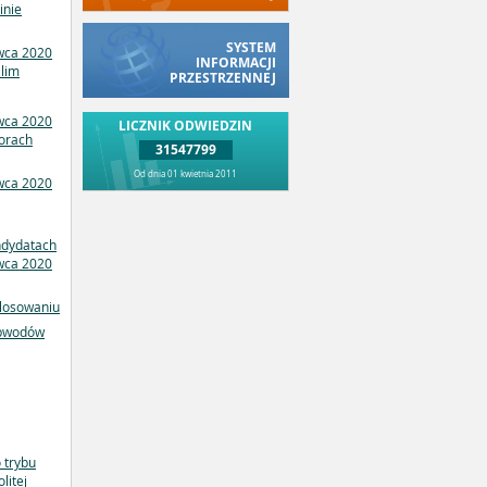
inie
SYSTEM
wca 2020
INFORMACJI
alim
PRZESTRZENNEJ
wca 2020
LICZNIK ODWIEDZIN
orach
31547799
Od dnia 01 kwietnia 2011
wca 2020
ndydatach
rwca 2020
 losowaniu
obwodów
 trybu
litej