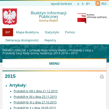
A+
wysoki kontrast
A
RSS
A-
Biuletyn Informacji
Publicznej
Gmina Walim
BIP
Mapa Biuletynu
Statystyki
Pomoc
Deklaracja dostępności
Rejestry
PRAWO LOKALNE »
Uchwały Rady Gminy Walim
»
Protokoły z Sesji
»
Protokoły Sesji Rady Gminy, kadencja 2014-2018
»
2015
MENU
2015
Artykuły:
Protokół nr XIII z dnia 21.12.2015
Protokół nr XII z dnia 25.11.2015
Protokół Nr XI z dnia 27.10.2015
Protokół Nr X z dnia 29.09.2015