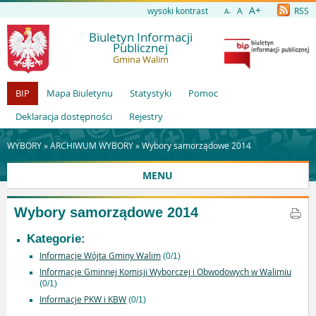
A+
wysoki kontrast
A
RSS
A-
Biuletyn Informacji
Publicznej
Gmina Walim
BIP
Mapa Biuletynu
Statystyki
Pomoc
Deklaracja dostępności
Rejestry
WYBORY »
ARCHIWUM WYBORY
»
Wybory samorządowe 2014
MENU
Wybory samorządowe 2014
Kategorie:
Informacje Wójta Gminy Walim
(0/1)
Informacje Gminnej Komisji Wyborczej i Obwodowych w Walimiu
(0/1)
Informacje PKW i KBW
(0/1)