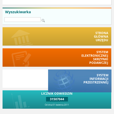
Wyszukiwarka
STRONA
GŁÓWNA
URZĘDU
SYSTEM
ELEKTRONICZNEJ
SKRZYNKI
PODAWCZEJ
SYSTEM
INFORMACJI
PRZESTRZENNEJ
LICZNIK ODWIEDZIN
31507044
Od dnia 01 kwietnia 2011