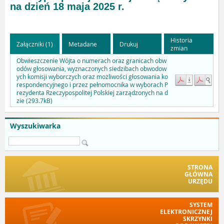
na dzień 18 maja 2025 r.
Historia
Załączniki (1)
Metadane
Drukuj
zmian
Obwieszczenie Wójta o numerach oraz granicach obw
odów głosowania, wyznaczonych siedzibach obwodow
ych komisji wyborczych oraz możliwości głosowania ko
respondencyjnego i przez pełnomocnika w wyborach P
rezydenta Rzeczypospolitej Polskiej zarządzonych na d
zie (293.7kB)
Wyszukiwarka
STRONA
GŁÓWNA
URZĘDU
SYSTEM
ELEKTRONICZNEJ
SKRZYNKI