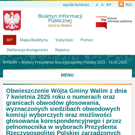
A+
wysoki kontrast
A
RSS
A-
Biuletyn Informacji
Publicznej
Gmina Walim
BIP
Mapa Biuletynu
Statystyki
Pomoc
Deklaracja dostępności
Rejestry
WYBORY »
Wybory Prezydenta Rzeczypospolitej Polskiej 2025 - 18.05.2025
MENU
Obwieszczenie Wójta Gminy Walim z dnia
7 kwietnia 2025 roku o numerach oraz
granicach obwodów głosowania,
wyznaczonych siedzibach obwodowych
komisji wyborczych oraz możliwości
głosowania korespondencyjnego i przez
pełnomocnika w wyborach Prezydenta
Rzeczypospolitej Polskiej zarządzonych