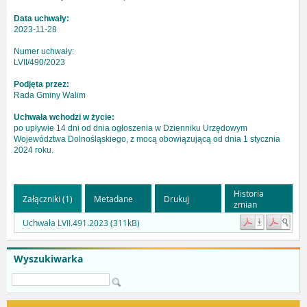
Data uchwały:
2023-11-28
Numer uchwały:
LVII/490/2023
Podjęta przez:
Rada Gminy Walim
Uchwała wchodzi w życie:
po upływie 14 dni od dnia ogłoszenia w Dzienniku Urzędowym
Województwa Dolnośląskiego, z mocą obowiązującą od dnia 1 stycznia
2024 roku.
Historia
Załączniki (1)
Metadane
Drukuj
zmian
Uchwała LVII.491.2023 (311kB)
Wyszukiwarka