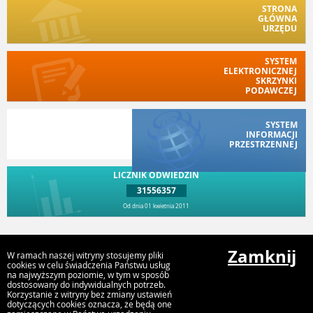
STRONA
GŁÓWNA
URZĘDU
SYSTEM
ELEKTRONICZNEJ
SKRZYNKI
PODAWCZEJ
SYSTEM
INFORMACJI
PRZESTRZENNEJ
LICZNIK ODWIEDZIN
31556357
Od dnia 01 kwietnia 2011
Przejdź do góry
Zamknij
W ramach naszej witryny stosujemy pliki
cookies w celu świadczenia Państwu usług
na najwyższym poziomie, w tym w sposób
dostosowany do indywidualnych potrzeb.
Gmina Walim
Korzystanie z witryny bez zmiany ustawień
Boczna 9, 58-320 Walim
dotyczących cookies oznacza, że będą one