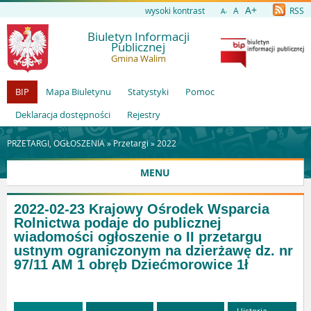
A+
wysoki kontrast
A
RSS
A-
Biuletyn Informacji
Publicznej
Gmina Walim
BIP
Mapa Biuletynu
Statystyki
Pomoc
Deklaracja dostępności
Rejestry
PRZETARGI, OGŁOSZENIA »
Przetargi
»
2022
MENU
2022-02-23 Krajowy Ośrodek Wsparcia
Rolnictwa podaje do publicznej
wiadomości ogłoszenie o II przetargu
ustnym ograniczonym na dzierżawę dz. nr
97/11 AM 1 obręb Dziećmorowice 1ł
Historia