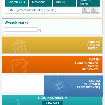
Załączniki (1)
Metadane
Drukuj
zmian
SKMBT_C22022022308300 (374.1kB)
Wyszukiwarka
STRONA
GŁÓWNA
URZĘDU
SYSTEM
ELEKTRONICZNEJ
SKRZYNKI
PODAWCZEJ
SYSTEM
INFORMACJI
PRZESTRZENNEJ
LICZNIK ODWIEDZIN
31527351