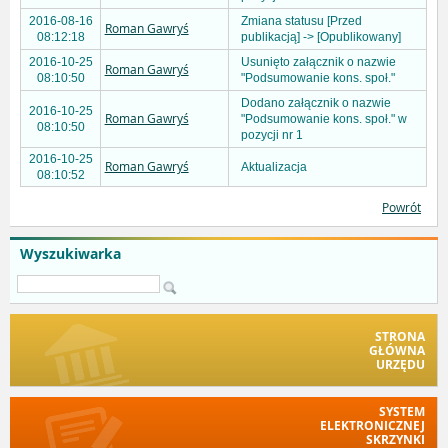
2016-08-16
Zmiana statusu [Przed
Roman Gawryś
08:12:18
publikacją] -> [Opublikowany]
2016-10-25
Usunięto załącznik o nazwie
Roman Gawryś
08:10:50
"Podsumowanie kons. społ."
Dodano załącznik o nazwie
2016-10-25
Roman Gawryś
"Podsumowanie kons. społ." w
08:10:50
pozycji nr 1
2016-10-25
Roman Gawryś
Aktualizacja
08:10:52
Powrót
Wyszukiwarka
STRONA
GŁÓWNA
URZĘDU
SYSTEM
ELEKTRONICZNEJ
SKRZYNKI