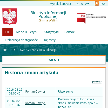
A+
wysoki kontrast
A
RSS
A-
Biuletyn Informacji
Publicznej
Gmina Walim
BIP
Mapa Biuletynu
Statystyki
Pomoc
Deklaracja dostępności
Rejestry
PRZETARGI, OGŁOSZENIA »
Rewitalizacja
MENU
Historia zmian artykułu
Powrót
2016-08-16
Roman Gawryś
Utworzenie
08:06:45
Dodano załącznik o nazwie
2016-08-16
Roman Gawryś
"Podsumowanie kons. społ." w
08:10:37
pozycji nr 1